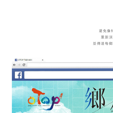
避免像
重新演
並傳達每鄉