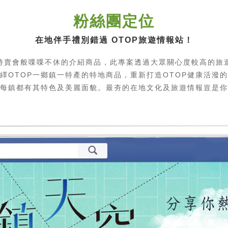
粉絲團定位
在地伴手禮別錯過 OTOP旅遊情報站！
特賣會般喋喋不休的介紹商品，此專案透過大眾關心度較高的旅
繹OTOP一鄉鎮一特產的特地商品，重新打造OTOP健康活潑
每鎮都有其特色及美麗面貌。最夯的在地文化及旅遊情報豈是你