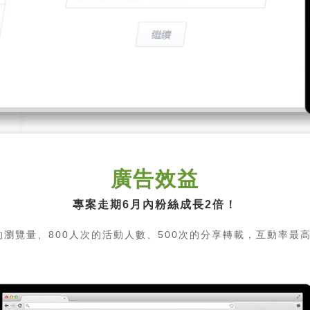
廣告效益
專案走期6月內粉絲成長2倍！
的瀏覽量、800人次的活動人數、500次的分享轉載，互動率最高達