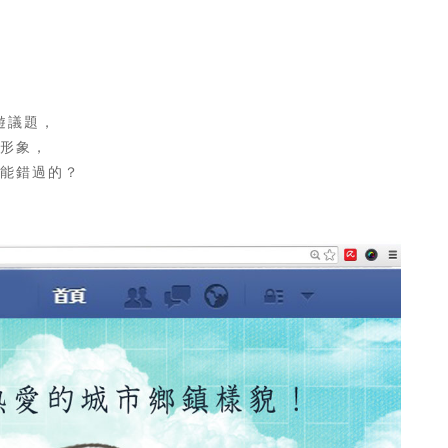
遊議題，
的形象，
能錯過的？